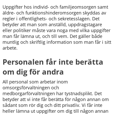
kan
vi
Uppgifter hos individ- och familjeomsorgen samt 
göra
äldre- och funktionshinderomsorgen skyddas av 
informationen
regler i offentlighets- och sekretesslagen. Det 
bättre
betyder att man som anställd, uppdragstagare 
för
eller politiker måste vara noga med vilka uppgifter 
dig?
man får lämna ut, och till vem. Det gäller både 
Webbadress
muntlig och skriftlig information som man får i sitt 
till
arbete.
sidan
bifogas
Personalen får inte berätta 
i
meddelandet.
om dig för andra
All personal som arbetar inom 
omsorgsförvaltningen och 
medborgarförvaltningen har tystnadsplikt. Det 
betyder att vi inte får berätta för någon annan om 
sådant som rör dig och ditt privatliv. Vi får inte 
heller lämna ut uppgifter om dig till någon annan 