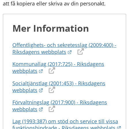
att få kopiera eller skriva av din personakt.
Mer Information
Offentlighets- och sekretesslag (2009:400) -
Länk till annan webbpla
Riksdagens webbplats
Kommunallag (2017:725) - Riksdagens
Länk till annan webbplats.
webbplats
Socialtjänstlag (2001:453) - Riksdagens
Länk till annan webbplats.
webbplats
Förvaltningslag (2017:900) - Riksdagens
Länk till annan webbplats.
webbplats
Lag (1993:387) om stöd och service till vissa
Län
funktionshindrade - Riksdagens webbplats