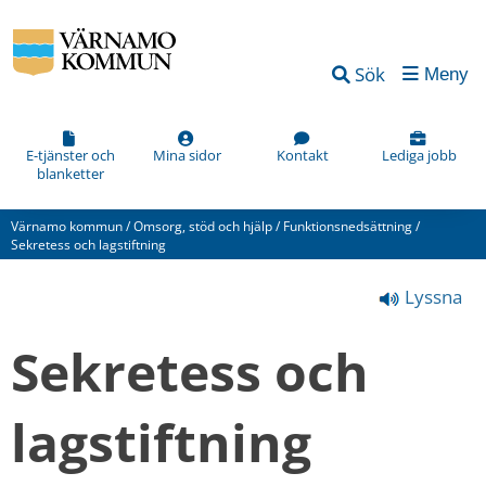
Vad
Sök
Meny
kan
vi
förbättra
E-tjänster och
Mina sidor
Kontakt
Lediga jobb
blanketter
på
den
Värnamo kommun
/
Omsorg, stöd och hjälp
/
Funktionsnedsättning
/
här
Sekretess och lagstiftning
webbsidan?
Lyssna
*
(obligatorisk)
Sekretess och 
lagstiftning
Hur