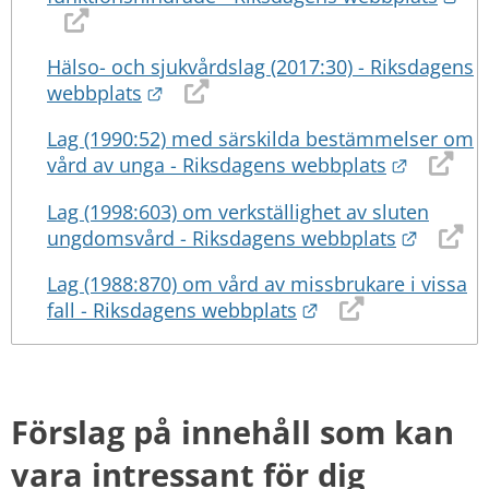
Hälso- och sjukvårdslag (2017:30) - Riksdagens
Länk till annan webbplats.
webbplats
Lag (1990:52) med särskilda bestämmelser om
Länk til
vård av unga - Riksdagens webbplats
Lag (1998:603) om verkställighet av sluten
Länk ti
ungdomsvård - Riksdagens webbplats
Lag (1988:870) om vård av missbrukare i vissa
Länk till annan we
fall - Riksdagens webbplats
Förslag på innehåll som kan 
vara intressant för dig