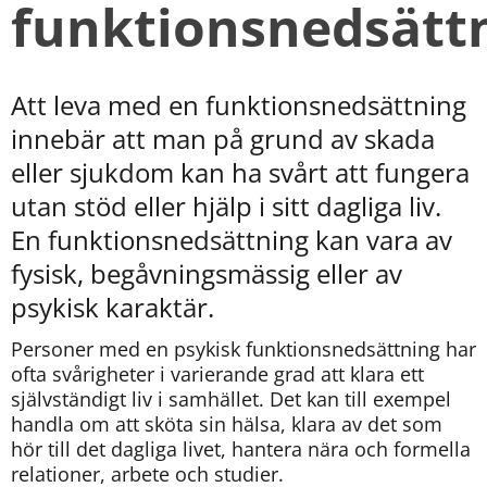
funktionsnedsätt
kan
vi
göra
informationen
bättre
Att leva med en funktionsnedsättning 
för
innebär att man på grund av skada 
dig?
Webbadress
eller sjukdom kan ha svårt att fungera 
till
utan stöd eller hjälp i sitt dagliga liv. 
sidan
bifogas
En funktionsnedsättning kan vara av 
i
fysisk, begåvningsmässig eller av 
meddelandet.
psykisk karaktär.
Personer med en psykisk funktionsnedsättning har 
ofta svårigheter i varierande grad att klara ett 
självständigt liv i samhället. Det kan till exempel 
handla om att sköta sin hälsa, klara av det som 
hör till det dagliga livet, hantera nära och formella 
relationer, arbete och studier.