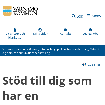
Vad
Sök
Meny
kan
vi
förbättra
E-tjänster och
Mina sidor
Kontakt
Lediga jobb
blanketter
på
den
Värnamo kommun
/
Omsorg, stöd och hjälp
/
Funktionsnedsättning
/
Stöd till
här
dig som har en funktionsnedsättning
webbsidan?
Lyssna
*
(obligatorisk)
Stöd till dig som 
har en 
Hur