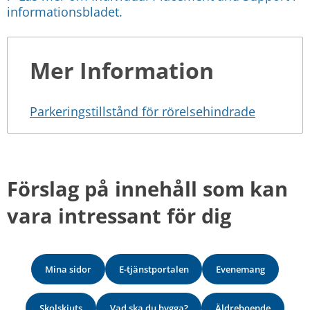
informationsbladet.
Mer Information
Parkeringstillstånd för rörelsehindrade
Förslag på innehåll som kan 
vara intressant för dig
Mina sidor
E-tjänstportalen
Evenemang
Skolskjuts
Vad ska du bygga?
Äldreboende