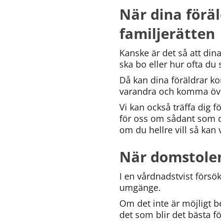
När dina förä
familjerätten
Kanske är det så att di
ska bo eller hur ofta du
Då kan dina föräldrar ko
varandra och komma över
Vi kan också träffa dig f
för oss om sådant som du
om du hellre vill så kan 
När domstolen 
I en vårdnadstvist försö
umgänge.
Om det inte är möjligt 
det som blir det bästa f