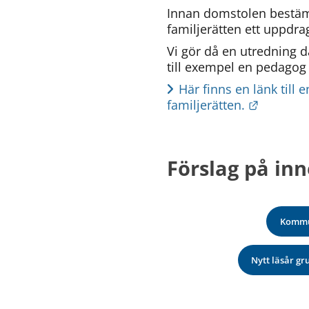
Innan domstolen bestämm
familjerätten ett uppdra
Vi gör då en utredning d
till exempel en pedagog 
Här finns en länk till 
Länk til
familjerätten.
Förslag på inn
Kommu
Nytt läsår g