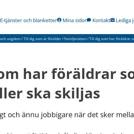
E-tjänster och blanketter
Mina sidor
Kontakt
Lediga 
rn och ungdom
/
Till dig som är förälder
/
Familjerätten
/
Till dig som har föräldrar s
som har föräldrar s
ler ska skiljas
bigt och ännu jobbigare när det sker mell