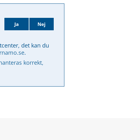
Ja
Nej
tcenter, det kan du 
arnamo.se
.
nteras korrekt, 