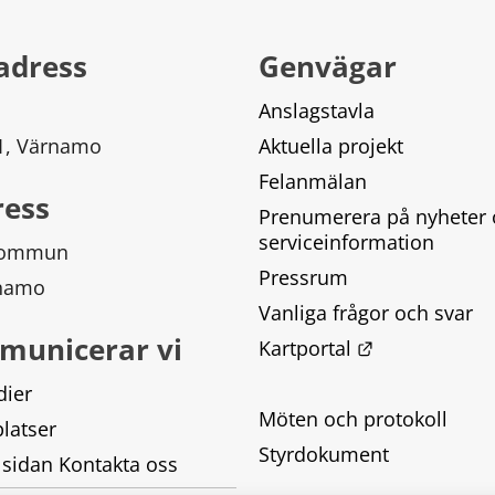
adress
Genvägar
Anslagstavla
 1, Värnamo
Aktuella projekt
Felanmälan
ress
Prenumerera på nyheter 
serviceinformation
kommun
Pressrum
rnamo
Vanliga frågor och svar
municerar vi
Länk till ann
Kartportal
dier
Möten och protokoll
latser
Styrdokument
 sidan Kontakta oss