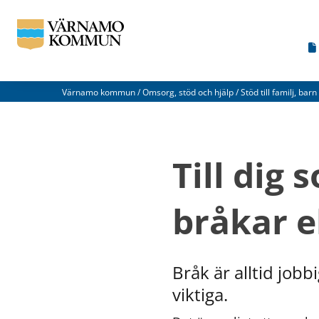
Värnamo kommun
/
Omsorg, stöd och hjälp
/
Stöd till familj, ba
Vad
kan
Till dig 
vi
förbättra
bråkar el
på
den
här
Bråk är alltid job
webbsidan?
viktiga.
*