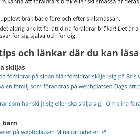
rn känna att föräldrars bråk eller skilsmässa är deras 
pplevt bråk både före och efter skilsmässan.
 det aldrig är ditt fel att dina föräldrar bråkar! Det är a
svar för sig själva och för dig.
tips och länkar där du kan läs
a skiljas
a föräldrar på sidan När föräldrar skiljer sig på Bris
ha en familj som förändras på webbplatsen Dags att p
ats.
ar som har skiljt sig eller ska skilja sig - Om dina förä
k till annan webbplats.
m barn
Länk till an
heter på webbplatsen Mina rättigheter.