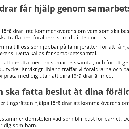
ldrar får hjälp genom samarbet
na föräldrar inte kommer överens om vem som ska be
 ska träffa den föräldern som du inte bor hos.
mma till oss som jobbar på familjerätten för att få hj
ens. Detta kallas för samarbetssamtal.
ör att berätta mer om samarbetssamtal, och för att ge 
 tycker är viktigt. Ibland träffar vi föräldrarna och 
vi prata med dig utan att dina föräldrar är med.
ska fatta beslut åt dina föräl
ker tingsrätten hjälpa föräldrar att komma överens o
bestämmer domstolen vad som blir bäst för barnet. 
ör dig som barn.