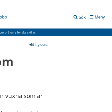
jobb
Sök
Meny
om bråkar eller ska skiljas
Lyssna
om 
an vuxna som är 