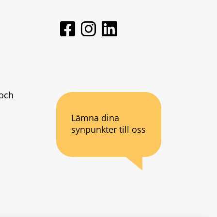
och 
Lämna dina
synpunkter till oss
an webbplats.