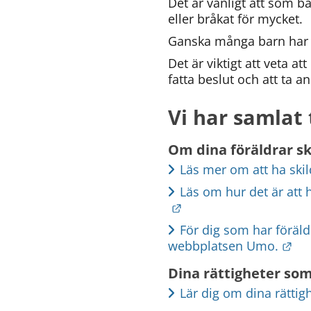
Det är vanligt att som ba
(obligatorisk)
eller bråkat för mycket.
Ganska många barn har u
Det är viktigt att veta att
fatta beslut och att ta an
Hur
kan
Vi har samlat 
vi
göra
informationen
Om dina föräldrar sk
bättre
Läs mer om att ha skild
för
dig?
Läs om hur det är att 
Webbadress
Länk till annan webbpl
till
För dig som har föräldr
sidan
Län
webbplatsen Umo.
bifogas
i
Dina rättigheter so
meddelandet.
Lär dig om dina rättig