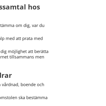
ssamtal hos 
stämma om dig, var du 
älp med att prata med 
dig möjlighet att berätta 
barnet tillsammans men 
drar
m vårdnad, boende och 
Domstolen ska bestämma 