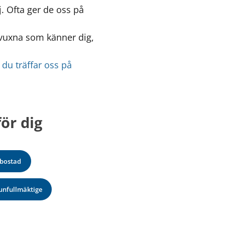
 Ofta ger de oss på 
 vuxna som känner dig, 
du träffar oss på 
ör dig
 bostad
nfullmäktige