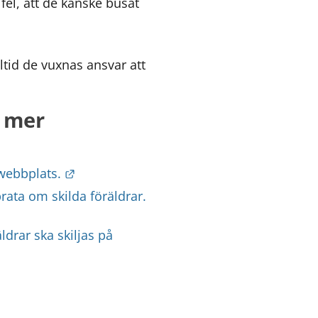
fel, att de kanske busat 
lltid de vuxnas ansvar att 
a mer
Länk till annan webbplats.
 webbplats.
rata om skilda föräldrar.
ldrar ska skiljas på 
nan webbplats.