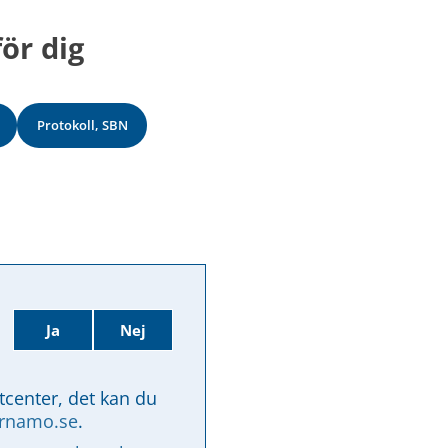
ör dig
Protokoll, SBN
Ja
Nej
tcenter, det kan du 
arnamo.se
.