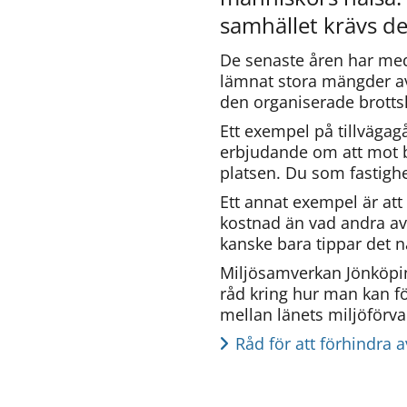
(obligatorisk)
samhället krävs de
De senaste åren har medi
lämnat stora mängder av a
den organiserade brottsl
Hur
Ett exempel på tillvägag
kan
erbjudande om att mot be
vi
göra
platsen. Du som fastighe
informationen
Ett annat exempel är att 
bättre
kostnad än vad andra avf
för
kanske bara tippar det n
dig?
Webbadress
Miljösamverkan Jönköpin
till
råd kring hur man kan fö
sidan
mellan länets miljöförva
bifogas
i
Råd för att förhindra a
meddelandet.