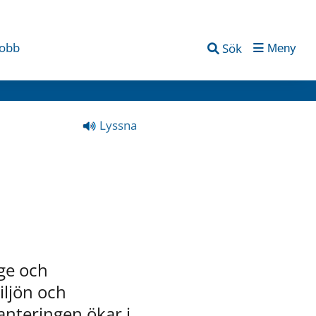
jobb
Sök
Meny
Lyssna
ge och 
ljön och 
anteringen ökar i 