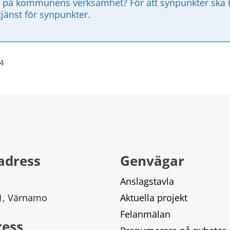
 på kommunens verksamhet? För att synpunkter ska ha
tjänst för synpunkter.
24
adress
Genvägar
Anslagstavla
 1, Värnamo
Aktuella projekt
Felanmälan
ress