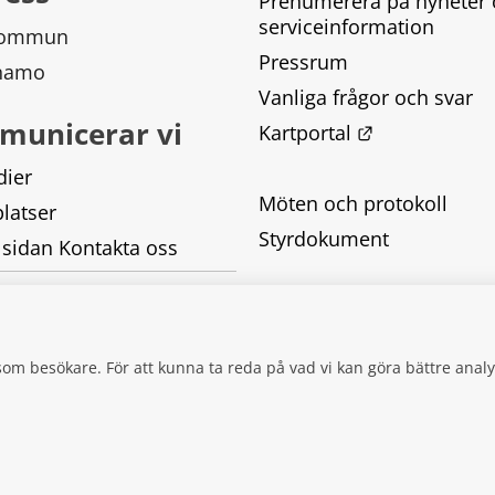
Prenumerera på nyheter 
serviceinformation
kommun
Pressrum
rnamo
Vanliga frågor och svar
municerar vi
Länk till ann
Kartportal
dier
Möten och protokoll
latser
Styrdokument
 sidan Kontakta oss
Tillgänglighetsredogörel
Behandling av personupp
g som besökare. För att kunna ta reda på vad vi kan göra bättre an
Kakor