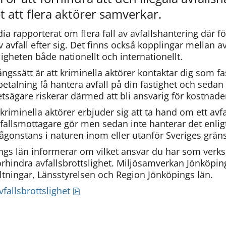
t att flera aktörer samverkar.
a rapporterat om flera fall av avfallshantering där fö
vfall efter sig. Det finns också kopplingar mellan avf
igheten både nationellt och internationellt.
ångssätt är att kriminella aktörer kontaktar dig som f
talning få hantera avfall på din fastighet och sedan 
tsägare riskerar därmed att bli ansvarig för kostnaden 
kriminella aktörer erbjuder sig att ta hand om ett avfal
allsmottagare gör men sedan inte hanterar det enligt 
ågonstans i naturen inom eller utanför Sveriges gräns
gs län informerar om vilket ansvar du har som verks
rhindra avfallsbrottslighet. Miljösamverkan Jönköping
ltningar, Länsstyrelsen och Region Jönköpings län.
pdf, 236 kB.
vfallsbrottslighet