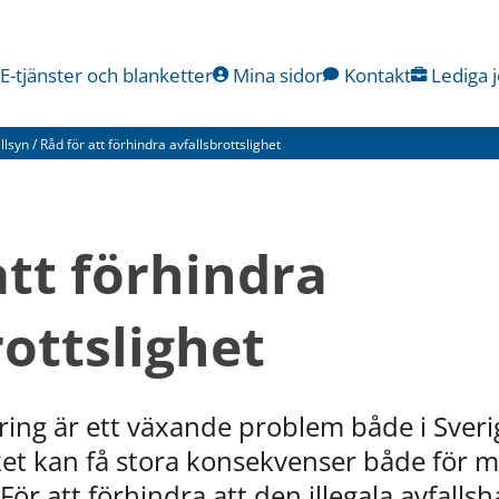
E-tjänster och blanketter
Mina sidor
Kontakt
Lediga 
illsyn
/
Råd för att förhindra avfallsbrottslighet
tt förhindra 
rottslighet
ering är ett växande problem både i Sveri
lket kan få stora konsekvenser både för mi
ör att förhindra att den illegala avfallsh