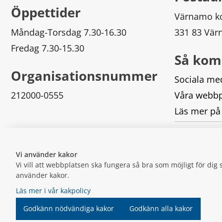
Öppettider
Värnamo 
Måndag-Torsdag 7.30-16.30
331 83 Vä
Fredag 7.30-15.30
Så kom
Organisationsnummer
Sociala me
212000-0555
Våra webbp
Läs mer på
Logga in
Vi använder kakor
Vi vill att webbplatsen ska fungera så bra som möjligt för di
använder kakor.
Läs mer i vår kakpolicy
Godkänn nödvändiga kakor
Godkänn alla kakor