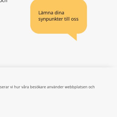
och 
Lämna dina
synpunkter till oss
an webbplats.
se
gifter
alyserar vi hur våra besökare använder webbplatsen och