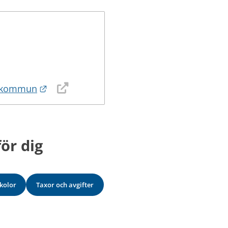
Länk till annan webbplats.
mo kommun
ör dig
kolor
Taxor och avgifter