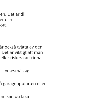
 Det är till 
er och 
ott.
år också tvätta av den 
et är viktigt att man 
ler riskera att rinna 
s i yrkesmässig 
å garageuppfarten eller 
Vill du veta mer om vilka krav som ställs på biltvättanläggningar i Jönköpings län kan du läsa 