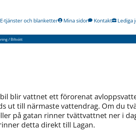
E-tjänster och blanketter
Mina sidor
Kontakt
Lediga 
nning
/
Biltvätt
bil blir vattnet ett förorenat avloppsvat
s ut till närmaste vattendrag. Om du tvät
ller på gatan rinner tvättvattnet ner i da
nner detta direkt till Lagan.