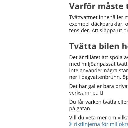
Varför måste 
(obligatorisk)
Tvättvattnet innehåller 
exempel däckpartiklar, ol
tensider. Att släppa ut o
Hur
kan
Tvätta bilen
vi
göra
Det är tillåtet att spola
informationen
med miljöanpassat tvättm
bättre
inte använder några stark
för
ner i dagvattenbrunn, öpp
dig?
Webbadress
Det här gäller bara priva
till
verksamhet. 
sidan
Du får varken tvätta elle
bifogas
i
på gatan.
meddelandet.
riktlinjerna för miljök