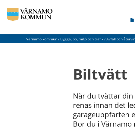
Värnamo kommun
/
Bygga, bo, miljö och trafik
/
Avfall och återvi
Vad
kan
Biltvätt
vi
förbättra
på
När du tvättar din 
den
renas innan det led
här
garage­uppfarten e
webbsidan?
Bor du i Värnamo ri
*