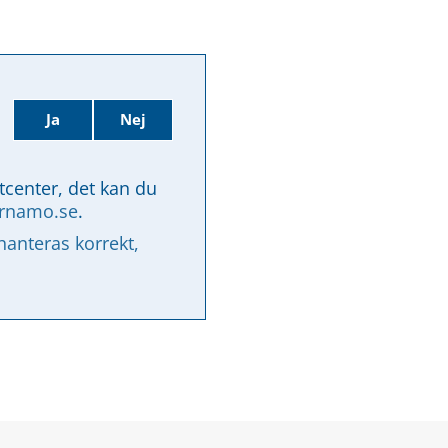
Ja
Nej
tcenter, det kan du 
arnamo.se
.
nteras korrekt, 