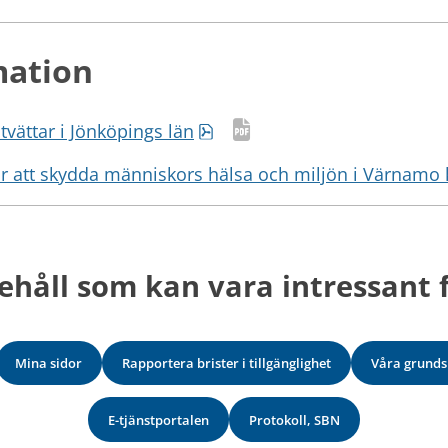
mation
Pdf, 610 kB.
stvättar i Jönköpings län
 för att skydda människors hälsa och miljön i Värna
ehåll som kan vara intressant f
Mina sidor
Rapportera brister i tillgänglighet
Våra grunds
E-tjänstportalen
Protokoll, SBN