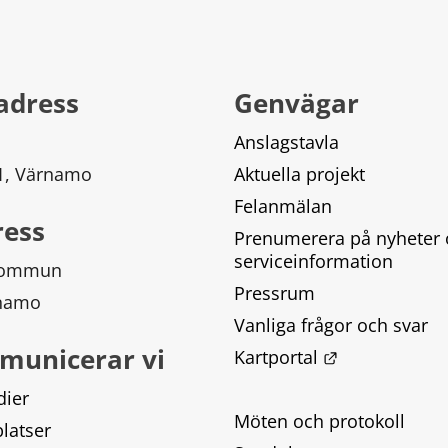
adress
Genvägar
Anslagstavla
 1, Värnamo
Aktuella projekt
Felanmälan
ress
Prenumerera på nyheter 
serviceinformation
kommun
Pressrum
rnamo
Vanliga frågor och svar
municerar vi
Länk till ann
Kartportal
dier
Möten och protokoll
latser