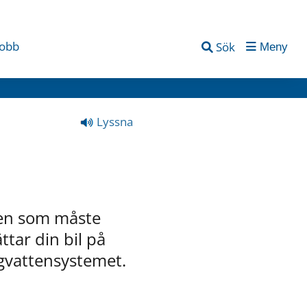
jobb
Sök
Meny
Lyssna
ten som måste 
tar din bil på 
gvattensystemet. 