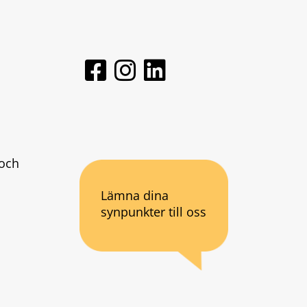
och 
Lämna dina
synpunkter till oss
an webbplats.