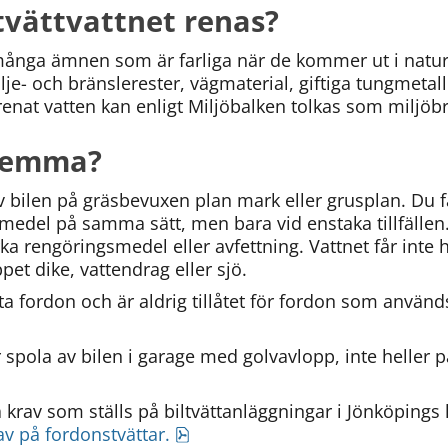
tvättvattnet renas?
många ämnen som är farliga när de kommer ut i naturen.
je- och bränslerester, vägmaterial, giftiga tungmetall
renat vatten kan enligt Miljöbalken tolkas som miljöbr
 hemma?
 av bilen på gräsbevuxen plan mark eller grusplan. Du f
edel på samma sätt, men bara vid enstaka tillfällen. D
a rengöringsmedel eller avfettning. Vattnet får inte hel
et dike, vattendrag eller sjö.
ta fordon och är aldrig tillåtet för fordon som använd
r spola av bilen i garage med golvavlopp, inte heller p
pdf, 610 kB.
rav på fordonstvättar.