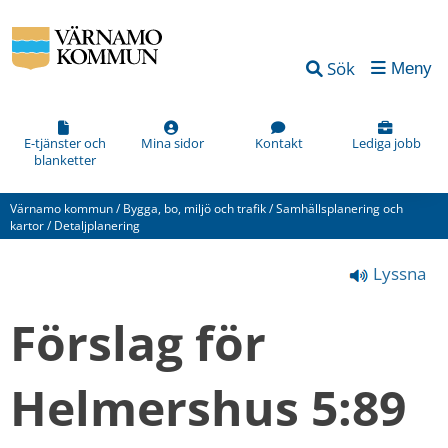
Sök
Meny
E-tjänster och
Mina sidor
Kontakt
Lediga jobb
blanketter
Värnamo kommun
/
Bygga, bo, miljö och trafik
/
Samhällsplanering och
kartor
/
Detaljplanering
Lyssna
Förslag för 
Helmershus 5:89 