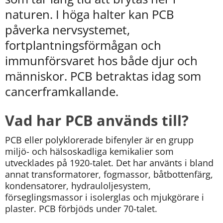
kan
naturen. I höga halter kan PCB 
vi
göra
påverka nervsystemet, 
informationen
fortplantningsförmågan och 
bättre
för
immunförsvaret hos både djur och 
dig?
människor. PCB betraktas idag som 
Webbadress
till
cancerframkallande.
sidan
bifogas
Vad har PCB används till?
i
meddelandet.
PCB eller polyklorerade bifenyler är en grupp 
miljö- och hälsoskadliga kemikalier som 
utvecklades på 1920-talet. Det har använts i bland 
annat transformatorer, fogmassor, båtbottenfärg, 
kondensatorer, hydrauloljesystem, 
förseglingsmassor i isolerglas och mjukgörare i 
plaster. PCB förbjöds under 70-talet.