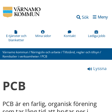
Vad
Sök
Meny
kan
vi
förbättra
E-tjänster och
Mina sidor
Kontakt
Lediga jobb
blanketter
på
den
Värnamo kommun
/
Näringsliv och arbete
/
Tillstånd, regler och tillsyn
/
här
Kemikalier i verksamheter
/
PCB
webbsidan?
Lyssna
*
(obligatorisk)
PCB
PCB är en farlig, organisk förening 
Hur
som tar lång tid att brytas ner i 