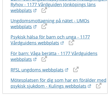
Ryhov - 1177 Vårdguiden Jönköpings läns
Länk till annan webbplats.
webbplats
Ungdomsmottagning på nätet - UMOs
Länk till annan webbplats.
webbplats
Psykisk hälsa för barn och unga - 1177
Länk till annan webbpl
Vårdguidens webbplats
För barn: Våga berätta - 1177 Vårdguidens
Länk till annan webbplats.
webbplats
Länk till annan webb
RFSL ungdoms webbplats
Mötesplatsen för dig som har en förälder med
Länk till
psykisk sjukdom - Kulings webbplats