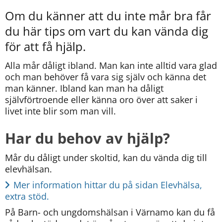
kan
vi
Om du känner att du inte mår bra får 
göra
du här tips om vart du kan vända dig 
informationen
bättre
för att få hjälp.
för
dig?
Alla mår dåligt ibland. Man kan inte alltid vara glad 
Webbadress
och man behöver få vara sig själv och känna det 
till
man känner. Ibland kan man ha dåligt 
sidan
självförtroende eller känna oro över att saker i 
bifogas
livet inte blir som man vill.
i
meddelandet.
Har du behov av hjälp?
Mår du dåligt under skoltid, kan du vända dig till 
elevhälsan.
Mer information hittar du på sidan Elevhälsa, 
extra stöd.
På Barn- och ungdomshälsan i Värnamo kan du få 