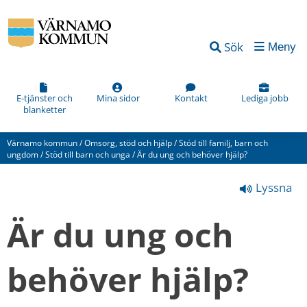
Vad
Sök
Meny
kan
vi
förbättra
E-tjänster och
Mina sidor
Kontakt
Lediga jobb
blanketter
på
den
Värnamo kommun
/
Omsorg, stöd och hjälp
/
Stöd till familj, barn och
här
ungdom
/
Stöd till barn och unga
/
Är du ung och behöver hjälp?
webbsidan?
Lyssna
*
(obligatorisk)
Är du ung och 
behöver hjälp?
Hur