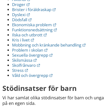
Länk till annan webbplats.
Droger
Länk till annan webbplats.
Brister i föräldraskap
Länk till annan webbplats.
Dyslexi
Länk till annan webbplats.
Dödsfall
Länk till annan webbplats.
Ekonomiska problem
Länk till annan webbplats.
Funktionsnedsättning
Länk till annan webbplats.
Ilska och utbrott
Länk till annan webbplats.
Kris i livet
Länk till an
Mobbning och kränkande behandling
Länk till annan webbplats.
Problem i skolan
Länk till annan webbplats.
Sexuella övergrepp
Länk till annan webbplats.
Skilsmässa
Länk till annan webbplats.
Skolfrånvaro
Länk till annan webbplats.
Stress
Länk till annan webbplats.
Våld och övergrepp
Stödinsatser för barn
Vi har samlat olika stödinsatser för barn och unga 
på en egen sida.