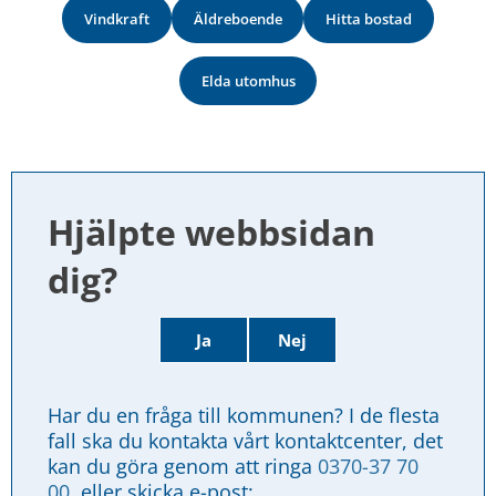
Vindkraft
Äldreboende
Hitta bostad
Elda utomhus
Hjälpte webbsidan 
dig?
Ja
Nej
Har du en fråga till kommunen? I de flesta 
fall ska du kontakta vårt kontaktcenter, det 
kan du göra genom att ringa 
0370-37 70 
00
, eller skicka e-post: 