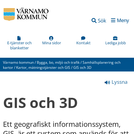
Vad
Sök
Meny
kan
vi
förbättra
E-tjänster och
Mina sidor
Kontakt
Lediga jobb
blanketter
på
den
Värnamo kommun
/
Bygga, bo, miljö och trafik
/
Samhällsplanering och
här
kartor
/
Kartor, mätningstjänster och GIS
/
GIS och 3D
webbsidan?
Lyssna
*
(obligatorisk)
GIS och 3D
Ett geografiskt informationssystem, 
Hur
GIS, är ett system som används för att 