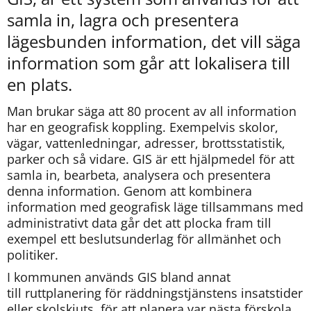
kan
samla in, lagra och presentera 
vi
göra
lägesbunden information, det vill säga 
informationen
information som går att lokalisera till 
bättre
för
en plats.
dig?
Webbadress
Man brukar säga att 80 procent av all information 
till
har en geografisk koppling. Exempelvis skolor, 
sidan
vägar, vattenledningar, adresser, brottsstatistik, 
bifogas
parker och så vidare. GIS är ett hjälpmedel för att 
i
samla in, bearbeta, analysera och presentera 
meddelandet.
denna information. Genom att kombinera 
information med geografisk läge tillsammans med 
administrativt data går det att plocka fram till 
exempel ett beslutsunderlag för allmänhet och 
politiker.
I kommunen används GIS bland annat 
till ruttplanering för räddningstjänstens insatstider 
eller skolskjuts, för att planera var nästa förskola 