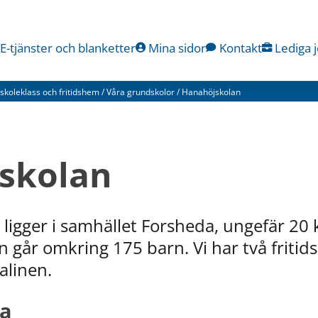
E-tjänster och blanketter
Mina sidor
Kontakt
Lediga 
skoleklass och fritidshem
/
Våra grundskolor
/
Hanahöjskolan
skolan
ligger i samhället Forsheda, ungefär 20 
 går omkring 175 barn. Vi har två fritids
alinen.
la