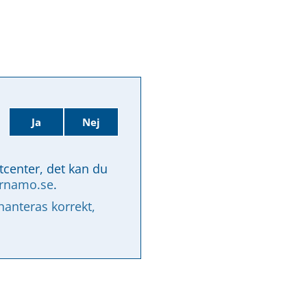
Ja
Nej
tcenter, det kan du 
arnamo.se
.
nteras korrekt, 