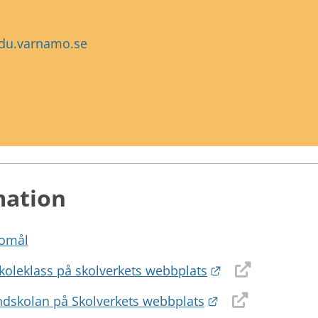
du.varnamo.se
mation
gomål
Länk till annan 
koleklass på skolverkets webbplats
Länk till annan 
dskolan på Skolverkets webbplats