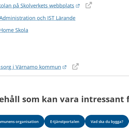
Länk till annan webb
kolan på Skolverkets webbplats
 Administration och IST Lärande
T Home Skola
 annan webbplats.
Länk till annan webbplats
nomsorg i Värnamo kommun
ehåll som kan vara intressant f
munens organisation
E-tjänstportalen
Vad ska du bygga?