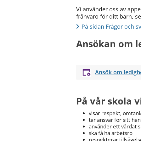
(obligatorisk)
Vi använder oss av appen
frånvaro för ditt barn, 
På sidan Frågor och s
Hur
Ansökan om l
kan
vi
göra
informationen
Ansök om ledighe
bättre
för
dig?
Webbadress
På vår skola vil
till
sidan
bifogas
visar respekt, omtan
i
tar ansvar för sitt ha
meddelandet.
använder ett vårdat 
ska få ha arbetsro
respekterar tillsägel