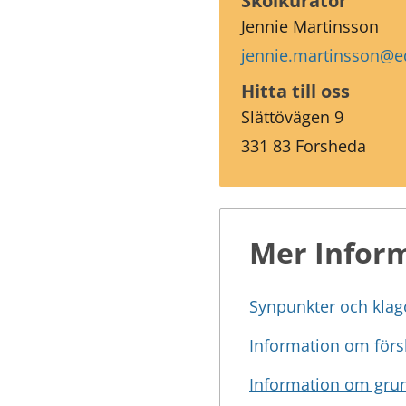
Skolkurator
Jennie Martinsson
jennie.martinsson@e
Hitta till oss
Slättövägen 9
331 83 Forsheda
Mer Infor
Synpunkter och kla
Information om förs
Information om grun