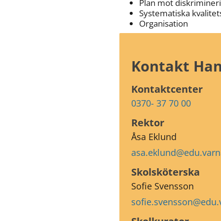
Plan mot diskriminer
Systematiska kvalitet
Organisation
Kontakt Han
Kontaktcenter
0370- 37 70 00
Rektor
Åsa Eklund
asa.eklund@edu.var
Skolsköterska 
Sofie Svensson
sofie.svensson@edu.