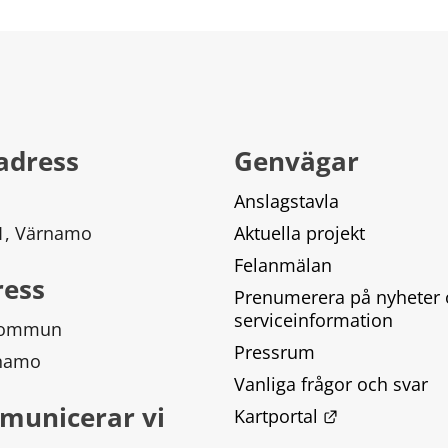
adress
Genvägar
Anslagstavla
 1, Värnamo
Aktuella projekt
Felanmälan
ress
Prenumerera på nyheter 
serviceinformation
kommun
Pressrum
rnamo
Vanliga frågor och svar
municerar vi
Länk till ann
Kartportal