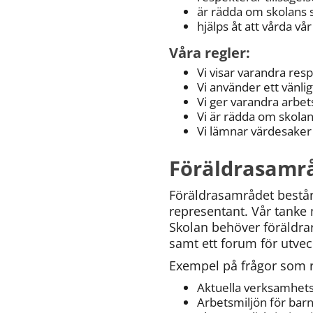
är rädda om skolans 
hjälps åt att vårda 
Våra regler:
Vi visar varandra res
Vi använder ett vänlig
Vi ger varandra arbet
Vi är rädda om skolan
Vi lämnar värdesaker
Föräldrasamr
Föräldrasamrådet består 
representant. Vår tanke 
Skolan behöver föräldrar
samt ett forum för utvec
Exempel på frågor som r
Aktuella verksamhet
Arbetsmiljön för barn