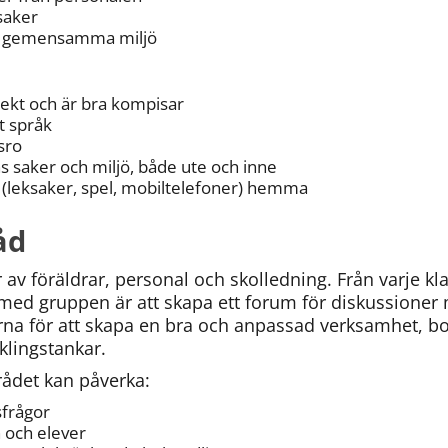
saker
vår gemensamma miljö
pekt och är bra kompisar
t språk
sro
s saker och miljö, både ute och inne
 (leksaker, spel, mobiltelefoner) hemma
åd
av föräldrar, personal och skolledning. Från varje klas
med gruppen är att skapa ett forum för diskussioner 
na för att skapa en bra och anpassad verksamhet, bol
klingstankar.
ådet kan påverka:
sfrågor
 och elever