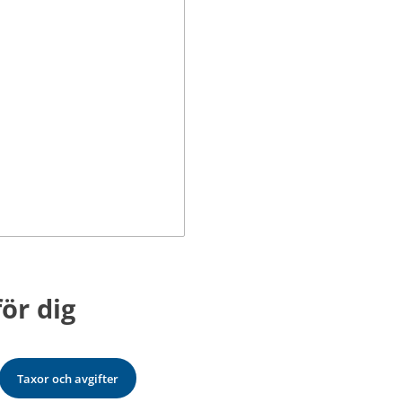
plats.
.
ör dig
Taxor och avgifter