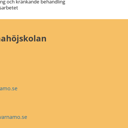
ing och kränkande behandling
sarbetet
ahöjskolan
namo.se
varnamo.se