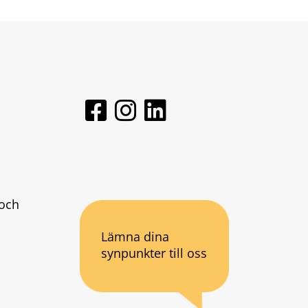
och 
Lämna dina
synpunkter till oss
an webbplats.