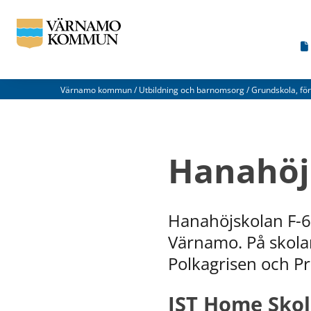
Värnamo kommun
/
Utbildning och barnomsorg
/
Grundskola, för
Vad
kan
Hanahöj
vi
förbättra
på
Hanahöjskolan F-6 
den
Värnamo. På skolan
här
Polkagrisen och Pr
webbsidan?
IST Home Sko
*