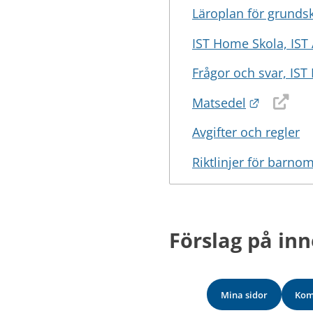
Läroplan för grunds
IST Home Skola, IST
Frågor och svar, IS
Länk till
Matsedel
Avgifter och regler
Riktlinjer för bar
Förslag på inn
Mina sidor
Kom