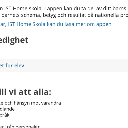
 IST Home skola. I appen kan du ta del av ditt barns
se barnets schema, betyg och resultat på nationella pro
var, IST Home Skola kan du läsa mer om appen 
edighet
t för elev
l vi att alla:
ke och hänsyn mot varandra
ndlande
språk
ser från personalen