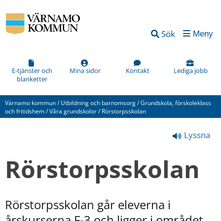
Vad
Sök
Meny
kan
vi
förbättra
E-tjänster och
Mina sidor
Kontakt
Lediga jobb
blanketter
på
den
Värnamo kommun
/
Utbildning och barnomsorg
/
Grundskola, förskoleklass
här
och fritidshem
/
Våra grundskolor
/
Rörstorpsskolan
webbsidan?
Lyssna
*
(obligatorisk)
Rörstorpsskolan
Rörstorpsskolan går eleverna i 
Hur
årskurserna F-3 och ligger i området 