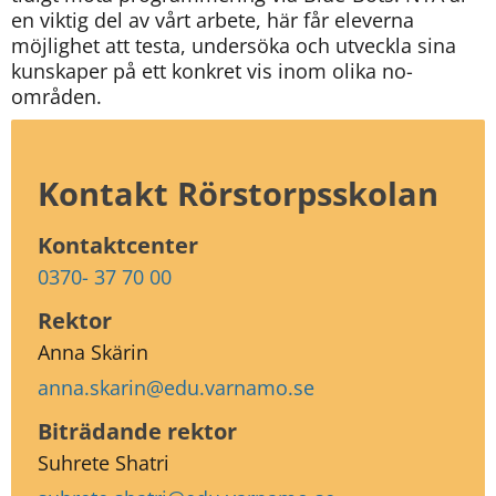
en viktig del av vårt arbete, här får eleverna 
möjlighet att testa, undersöka och utveckla sina 
kunskaper på ett konkret vis inom olika no-
områden.
Kontakt Rörstorpsskolan
Kontaktcenter
0370- 37 70 00
Rektor
Anna Skärin
anna.skarin@edu.varnamo.se
Biträdande rektor
Suhrete Shatri