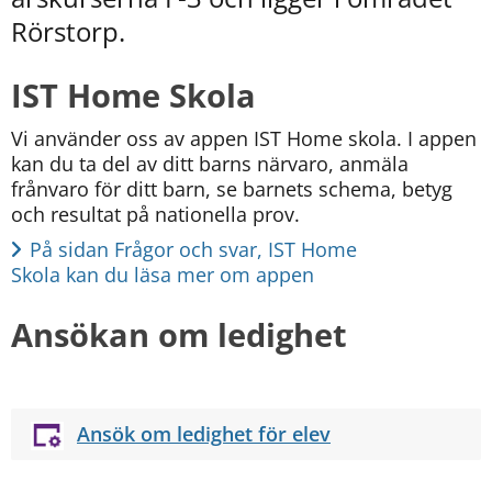
kan
Rörstorp.
vi
göra
informationen
IST Home Skola
bättre
för
Vi använder oss av appen IST Home skola. I appen 
dig?
kan du ta del av ditt barns närvaro, anmäla 
Webbadress
frånvaro för ditt barn, se barnets schema, betyg 
till
sidan
och resultat på nationella prov.
bifogas
På sidan Frågor och svar, IST Home 
i
Skola kan du läsa mer om appen 
meddelandet.
Ansökan om ledighet
Ansök om ledighet för elev