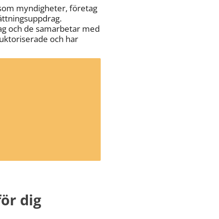
såsom myndigheter, företag 
ättningsuppdrag. 
ag och de samarbetar med 
uktoriserade och har 
ör dig