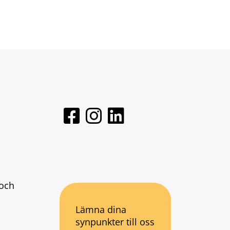
och 
Lämna dina
synpunkter till oss