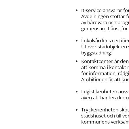
(obligatorisk)
It-service ansvarar f
Avdelningen stöttar 
av hårdvara och progr
gemensam tjänst för 
Hur
Lokalvårdens certifi
kan
Utöver städobjekten s
vi
byggstädning.
göra
informationen
Kontaktcenter är den
bättre
att komma i kontakt
för
för information, rådgi
dig?
Ambitionen är att ku
Webbadress
till
Logistikenheten ansv
sidan
även att hantera kom
bifogas
i
Tryckerienheten sköte
meddelandet.
stadshuset och till v
kommunens verksam