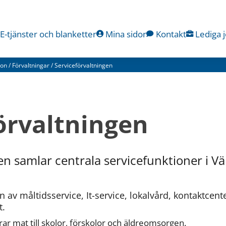
E-tjänster och blanketter
Mina sidor
Kontakt
Lediga 
ion
/
Förvaltningar
/
Serviceförvaltningen
örvaltningen
gen samlar centrala servicefunktioner i
n av måltidsservice, It-service, lokalvård, kontaktcente
t.
rar mat till skolor, förskolor och äldreomsorgen.