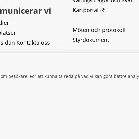
Vanliga frågor och svar
municerar vi
Länk till ann
Kartportal
dier
Möten och protokoll
latser
Styrdokument
 sidan Kontakta oss
Tillgänglighetsredogörel
Behandling av personupp
g som besökare. För att kunna ta reda på vad vi kan göra bättre an
Kakor
TILL ANNAN WEBBPLATS.