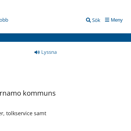
jobb
Sök
Meny
Lyssna
 Värnamo kommuns 
r, tolkservice samt 