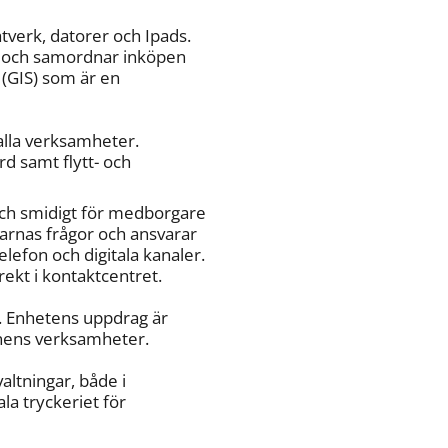
verk, datorer och Ipads. 
m och samordnar inköpen 
(GIS) som är en 
lla verksamheter.
 samt flytt- och 
ch smidigt för medborgare 
nas frågor och ansvarar 
lefon och digitala kanaler. 
ekt i kontaktcentret.
 Enhetens uppdrag är 
nens verksamheter. 
ltningar, både i 
a tryckeriet för 