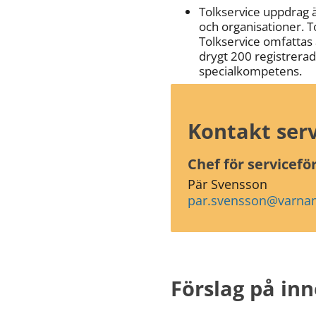
Tolkservice uppdrag är
och organisationer. T
Tolkservice omfattas
drygt 200 registrerad
specialkompetens.
Kontakt ser
Chef för servicefö
Pär Svensson 
par.svensson@varna
Förslag på inn