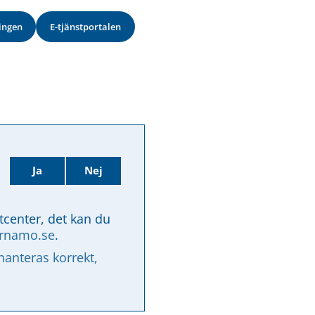
ingen
E-tjänstportalen
Ja
Nej
tcenter, det kan du 
arnamo.se
.
nteras korrekt, 