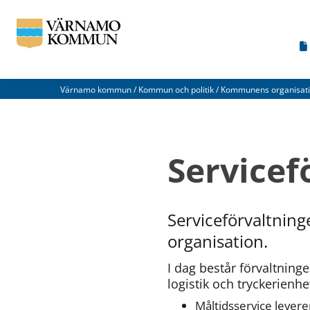
Värnamo kommun
/
Kommun och politik
/
Kommunens organisat
Vad
kan
Servicef
vi
förbättra
på
Serviceförvaltnin
den
organisation.
här
I dag består förvaltninge
webbsidan?
logistik och tryckerienhe
*
Måltidsservice levere