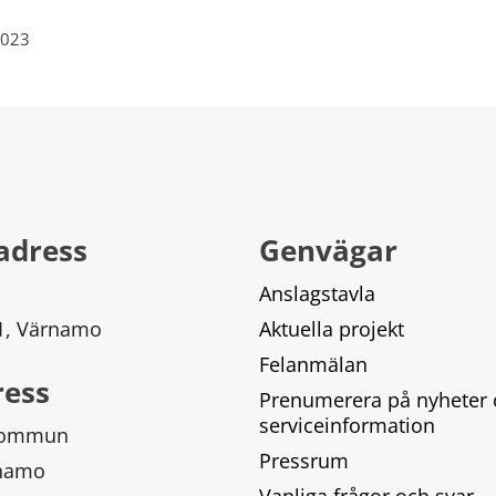
2023
adress
Genvägar
Anslagstavla
 1, Värnamo
Aktuella projekt
Felanmälan
ress
Prenumerera på nyheter 
serviceinformation
kommun
Pressrum
rnamo