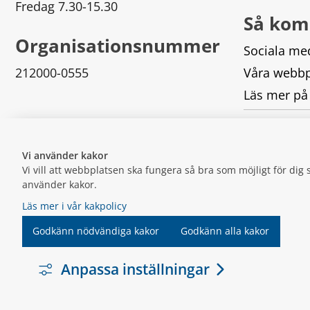
Fredag 7.30-15.30
Så kom
Organisationsnummer
Sociala me
212000-0555
Våra webbp
Läs mer på
Logga in
Vi använder kakor
Vi vill att webbplatsen ska fungera så bra som möjligt för di
använder kakor.
Läs mer i vår kakpolicy
Godkänn nödvändiga kakor
Godkänn alla kakor
Anpassa inställningar
LÄNK 
VARNAMO.SE