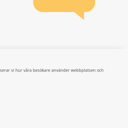
an webbplats.
se
gifter
alyserar vi hur våra besökare använder webbplatsen och