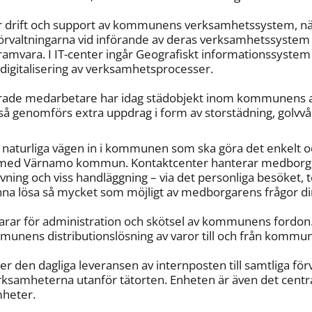
ör drift och support av kommunens verksamhetssystem, nät
förvaltningarna vid införande av deras verksamhetssyste
amvara. I IT-center ingår Geografiskt informationssystem 
digitalisering av verksamhetsprocesser.
erade medarbetare har idag städobjekt inom kommunens a
å genomförs extra uppdrag i form av storstädning, golvvård
 naturliga vägen in i kommunen som ska göra det enkelt o
 med Värnamo kommun. Kontaktcenter hanterar medborgar
vning och viss handläggning – via det personliga besöket, te
nna lösa så mycket som möjligt av medborgarens frågor dir
arar för administration och skötsel av kommunens fordon.
munens distributionslösning av varor till och från kommu
r den dagliga leveransen av internposten till samtliga förva
erksamheterna utanför tätorten. Enheten är även det central
heter.