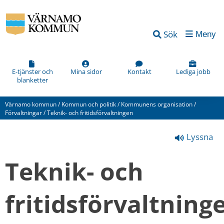
Vad
Sök
Meny
kan
vi
förbättra
E-tjänster och
Mina sidor
Kontakt
Lediga jobb
blanketter
på
den
Värnamo kommun
/
Kommun och politik
/
Kommunens organisation
/
här
Förvaltningar
/
Teknik- och fritidsförvaltningen
webbsidan?
Lyssna
*
(obligatorisk)
Teknik- och 
fritidsförvaltning
Hur