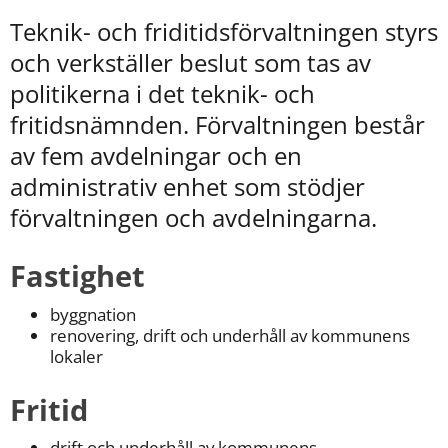
kan
vi
Teknik- och friditidsförvaltningen styrs 
göra
och verkställer beslut som tas av 
informationen
bättre
politikerna i det teknik- och 
för
fritidsnämnden. Förvaltningen består 
dig?
av fem avdelningar och en 
Webbadress
till
administrativ enhet som stödjer 
sidan
förvaltningen och avdelningarna.
bifogas
i
meddelandet.
Fastighet
byggnation
renovering, drift och underhåll av kommunens 
lokaler
Fritid
drift och underhåll av kommunens 