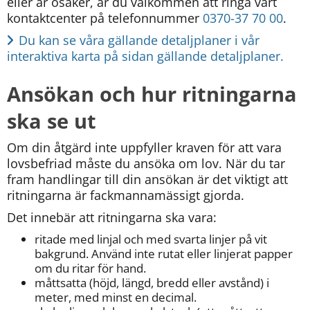
eller är osäker, är du välkommen att ringa vårt 
kontaktcenter på telefonnummer 
0370-37 70 00
.
Du kan se våra gällande detaljplaner i vår 
interaktiva karta på sidan gällande detaljplaner. 
Ansökan och hur ritningarna 
ska se ut
Om din åtgärd inte uppfyller kraven för att vara 
lovsbefriad måste du ansöka om lov. När du tar 
fram handlingar till din ansökan är det viktigt att 
ritningarna är fackmannamässigt gjorda.
Det innebär att ritningarna ska vara:
ritade med linjal och med svarta linjer på vit 
bakgrund. Använd inte rutat eller linjerat papper 
om du ritar för hand.
måttsatta (höjd, längd, bredd eller avstånd) i 
meter, med minst en decimal.