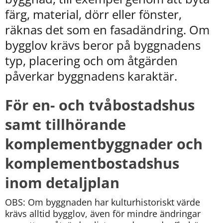
kan
färg, material, dörr eller fönster, 
vi
göra
räknas det som en fasadändring. Om 
informationen
bygglov krävs beror på byggnadens 
bättre
för
typ, placering och om åtgärden 
dig?
påverkar byggnadens karaktär.
Webbadress
till
sidan
För en- och tvåbostadshus 
bifogas
i
samt tillhörande 
meddelandet.
komplementbyggnader och 
komplementbostadshus 
inom detaljplan
OBS: Om byggnaden har kulturhistoriskt värde 
krävs alltid bygglov, även för mindre ändringar 