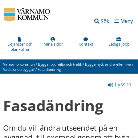
Vad
Sök
Meny
kan
vi
förbättra
E-tjänster och
Mina sidor
Kontakt
Lediga jobb
blanketter
på
den
Värnamo kommun
/
Bygga, bo, miljö och trafik
/
Bygga nytt, ändra eller riva
/
här
Vad ska du bygga?
/
Fasadändring
webbsidan?
Lyssna
*
(obligatorisk)
Fasadändring
Om du vill ändra utseendet på en 
Hur
byggnad, till exempel genom att byta 