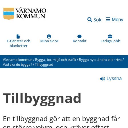
Vad
Sök
Meny
kan
vi
förbättra
E-tjänster och
Mina sidor
Kontakt
Lediga jobb
blanketter
på
den
Värnamo kommun
/
Bygga, bo, miljö och trafik
/
Bygga nytt, ändra eller riva
/
här
Vad ska du bygga?
/
Tillbyggnad
webbsidan?
Lyssna
*
(obligatorisk)
Tillbyggnad
En tillbyggnad gör att en byggnad får 
Hur
en större volym, och kräver oftast 