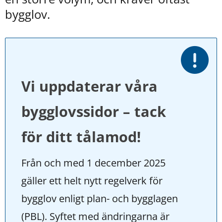
kan
bygglov.
vi
göra
informationen
bättre
för
dig?
Webbadress
Vi uppdaterar våra 
till
sidan
bifogas
bygglovssidor – tack 
i
meddelandet.
för ditt tålamod!
Från och med 1 december 2025 
gäller ett helt nytt regelverk för 
bygglov enligt plan- och bygglagen 
(PBL). Syftet med ändringarna är 