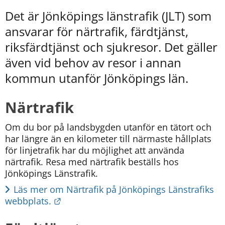
kan
vi
Det är Jönköpings länstrafik (JLT) som 
göra
ansvarar för närtrafik, färdtjänst, 
informationen
bättre
riksfärdtjänst och sjukresor. Det gäller 
för
även vid behov av resor i annan 
dig?
kommun utanför Jönköpings län.
Webbadress
till
sidan
Närtrafik
bifogas
i
Om du bor på landsbygden utanför en tätort och 
meddelandet.
har längre än en kilometer till närmaste hållplats 
för linjetrafik har du möjlighet att använda 
närtrafik. Resa med närtrafik beställs hos 
Jönköpings Länstrafik.
Läs mer om Närtrafik på Jönköpings Länstrafiks 
Länk till annan webbplats.
webbplats.