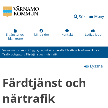
Vad
Sök
Meny
kan
vi
förbättra
E-tjänster och
Mina sidor
Kontakt
Lediga jobb
blanketter
på
den
Värnamo kommun
/
Bygga, bo, miljö och trafik
/
Trafik och infrastruktur
/
här
Trafik och gator
/
Färdtjänst och närtrafik
webbsidan?
Lyssna
*
(obligatorisk)
Färdtjänst och 
närtrafik
Hur