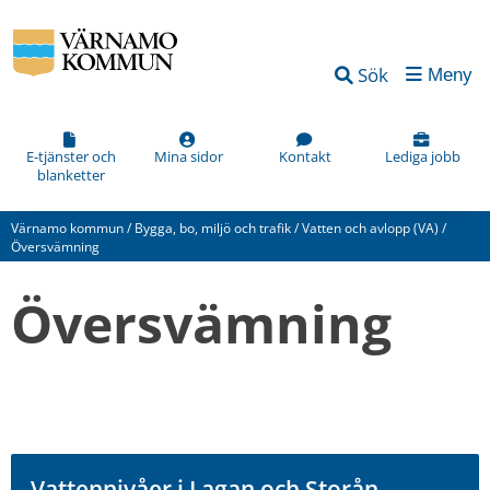
Sök
Meny
E-tjänster och
Mina sidor
Kontakt
Lediga jobb
blanketter
Värnamo kommun
/
Bygga, bo, miljö och trafik
/
Vatten och avlopp (VA)
/
Översvämning
Översvämning
Vattennivåer i Lagan och Storån