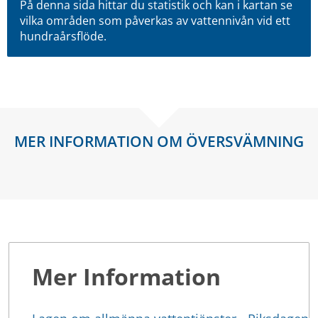
På denna sida hittar du statistik och kan i kartan se
vilka områden som påverkas av vattennivån vid ett
hundraårsflöde.
MER INFORMATION OM ÖVERSVÄMNING
Mer Information