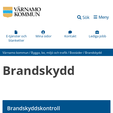
Sök
Meny
E-tjänster och
Mina sidor
Kontakt
Lediga jobb
blanketter
Värnamo kommun
/
Bygga, bo, miljö och trafik
/
Bostäder
/
Brandskydd
Brandskydd
Brandskyddskontroll