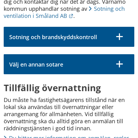
dig och kontaktar dig när det är dags. Värnamo 
kommun upphandlar sotning av 
Sotning och 
Länk till annan webbplat
ventilation i Småland AB
. 
Sotning och brandskyddskontroll
Välj en annan sotare
Tillfällig övernattning
Du måste ha fastighetsägarens tillstånd när en 
lokal ska användas till övernattningar eller 
arrangemang för allmänheten. Vid tillfällig 
övernattning ska du alltid göra en anmälan till 
räddnings­tjänsten i god tid innan.
Du hittar mer information om anmälan, regler 