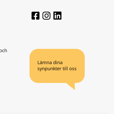
och 
Lämna dina
synpunkter till oss
an webbplats.