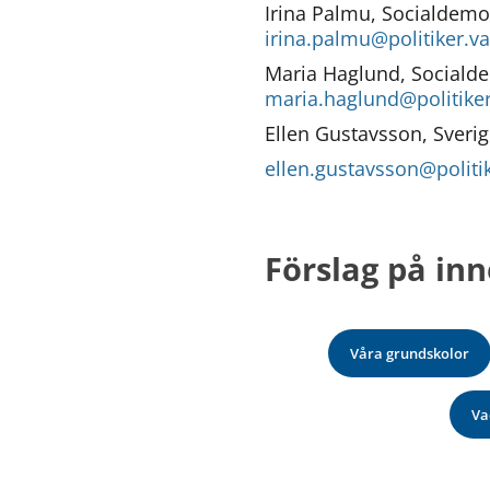
Irina Palmu, Socialdemo
irina.palmu@politiker.v
Maria Haglund, Sociald
maria.haglund@politike
Ellen Gustavsson, Sver
ellen.gustavsson@politi
Förslag på inn
Våra grundskolor
Va