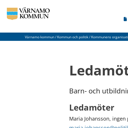
Värnamo kommun
/
Kommun och politik
/
Kommunens organisat
Vad
kan
Ledamöt
vi
förbättra
på
Barn- och utbildn
den
Ledamöter
här
webbsidan?
Maria Johansson, ingen p
*
maria.johansson@politi