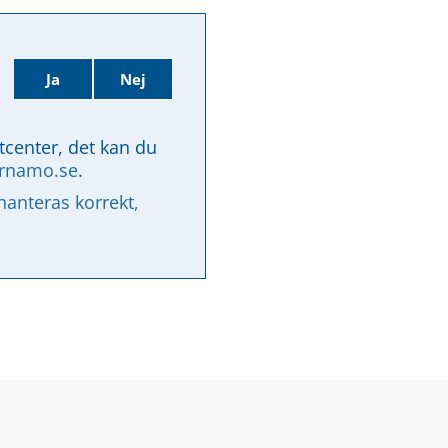
Ja
Nej
tcenter, det kan du 
arnamo.se
.
nteras korrekt, 