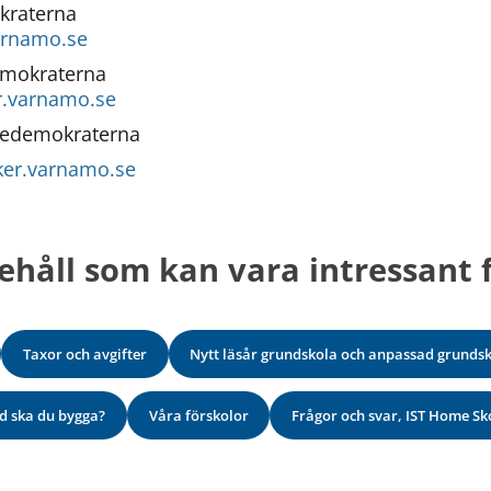
kraterna
arnamo.se
emokraterna
r.varnamo.se
igedemokraterna
ker.varnamo.se
ehåll som kan vara intressant f
Taxor och avgifter
Nytt läsår grundskola och anpassad grunds
d ska du bygga?
Våra förskolor
Frågor och svar, IST Home Sk