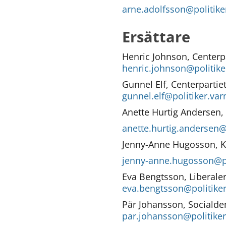
arne.adolfsson@politik
Ersättare
Henric Johnson, Centerp
henric.johnson@politik
Gunnel Elf, Centerpartie
gunnel.elf@politiker.va
Anette Hurtig Andersen
anette.hurtig.andersen@
Jenny-Anne Hugosson, K
jenny-anne.hugosson@po
Eva Bengtsson, Liberale
eva.bengtsson@politike
Pär Johansson, Sociald
par.johansson@politike