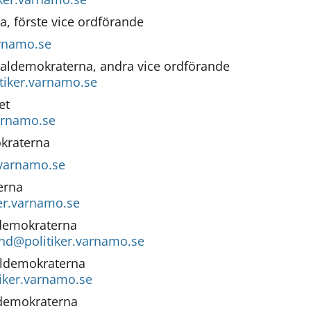
a, förste vice ordförande
arnamo.se
Ardita Berisha Cani, Socialdemokraterna, andra vice ordförande 
itiker.varnamo.se
et 
varnamo.se
kraterna 
.varnamo.se 
erna 
er.varnamo.se
demokraterna 
nd@politiker.varnamo.se
aldemokraterna
iker.varnamo.se
edemokraterna