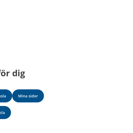
ör dig
kola
Mina sidor
ola