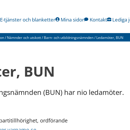
E-tjänster och blanketter
Mina sidor
Kontakt
Lediga 
ion
/
Nämnder och utskott
/
Barn- och utbildningsnämnden
/
Ledamöter, BUN
er, BUN
ingsnämnden (BUN) har nio ledamöter. 
artitillhörighet, ordförande
ker.varnamo.se