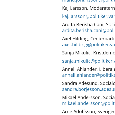
(obligatorisk)
Kaj Larsson, Moderatern
kaj.larsson@politiker.v
ardita.berisha.cani@pol
Hur
kan
Axel Hilding, Centerparti
vi
axel.hilding@politiker.
göra
Sanja Mikulic, Kristdemo
informationen
bättre
sanja.mikulic@politiker
för
Anneli Åhlander, Liberal
dig?
anneli.ahlander@politik
Webbadress
till
Sandra Adesund, Social
sidan
sandra.borjesson.adesu
bifogas
i
Mikael Andersson, Soci
meddelandet.
mikael.andersson@polit
Arne Adolfsson, Sverig