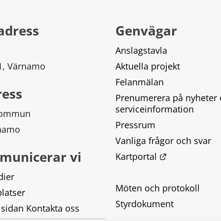
adress
Genvägar
Anslagstavla
 1, Värnamo
Aktuella projekt
Felanmälan
ress
Prenumerera på nyheter 
serviceinformation
kommun
Pressrum
rnamo
Vanliga frågor och svar
municerar vi
Länk till ann
Kartportal
dier
Möten och protokoll
latser
Styrdokument
 sidan Kontakta oss